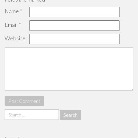
Name
*
Email
*
Website
Search
for: